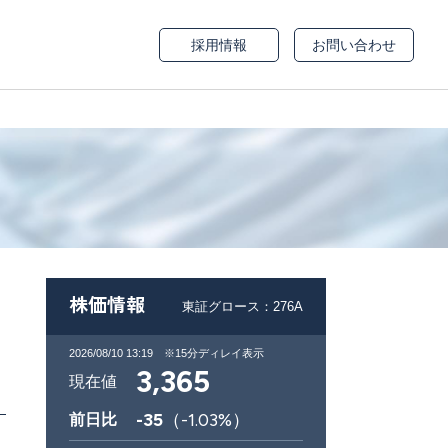
採用情報
お問い合わせ
株価情報
東証グロース：276A
2026/08/10 13:19
※15分ディレイ表示
3,365
現在値
-35
（
-1.03
%）
前日比