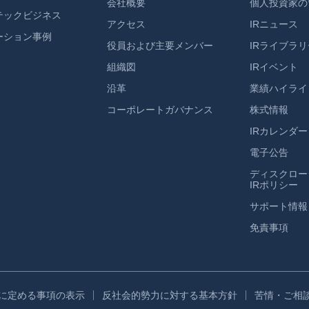
会社概要
個人投資家の
テックビジネス
アクセス
IRニュース
ーション事例
役員および主要メンバー
IRライブラリ
組織図
IRイベント
沿革
業績ハイライ
コーポレートガバナンス
株式情報
IRカレンダー
電子公告
ディスクロー
IRポリシー
サポート情報
免責事項
条に定める事項の表示
反社会的勢力に対する基本方針
苦情・ご相