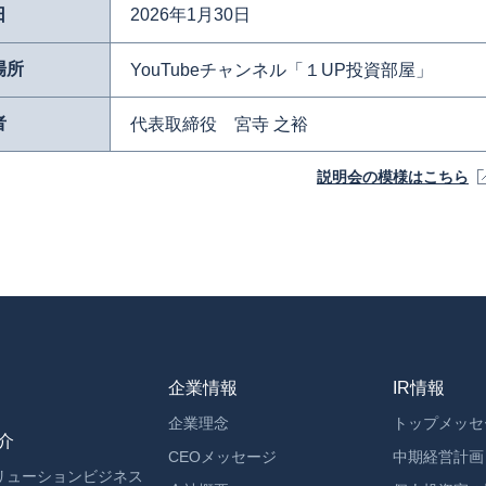
日
2026年1月30日
場所
YouTubeチャンネル「１UP投資部屋」
者
代表取締役 宮寺 之裕
説明会の模様はこちら
企業情報
IR情報
企業理念
トップメッセ
介
CEOメッセージ
中期経営計画
ソリューションビジネス