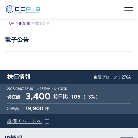
TOP
IR情報
電子公告
電子公告
株価情報
東証グロース：276A
2026/08/07 15:30
※15分ディレイ表示
3,400
-105
（
-3
%）
前日比
現在値
19,900
出来高
株
株価チャートへ