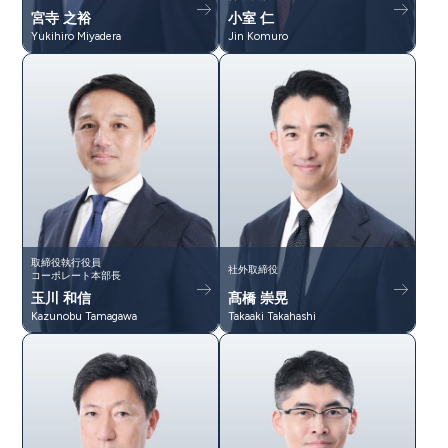
宮寺 之裕
小室 仁
Yukihiro Miyadera
Jin Komuro
取締役執行役員
社外取締役
コーポレート本部長
玉川 和信
髙橋 崇晃
Kazunobu Tamagawa
Takaaki Takahashi