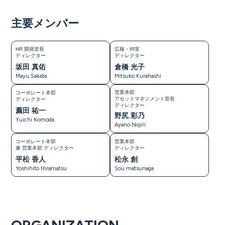
主要メンバー
HR 開発室長
広報・IR室
ディレクター
ディレクター
坂田 真佑
倉橋 光子
Mayu Sakata
Mitsuko Kurahashi
営業本部
コーポレート本部
アセットマネジメント室長
ディレクター
ディレクター
薦田 祐一
野尻 彩乃
Yuichi Komoda
Ayano Nojiri
コーポレート本部
営業本部
兼 営業本部 ディレクター
ディレクター
平松 香人
松永 創
Yoshihito Hiramatsu
Sou matsunaga
ORGANIZATION