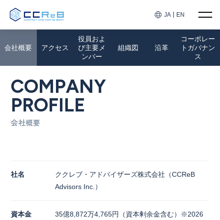
JA
EN
TOP
企業情報
会社概要
役員およ
コーポレー
会社概要
アクセス
び主要メ
組織図
沿革
トガバナン
ンバー
ス
COMPANY
PROFILE
会社概要
社名
ククレブ・アドバイザーズ株式会社（CCReB
Advisors Inc.）
資本金
35億8,872万4,765円（資本剰余金含む）※2026