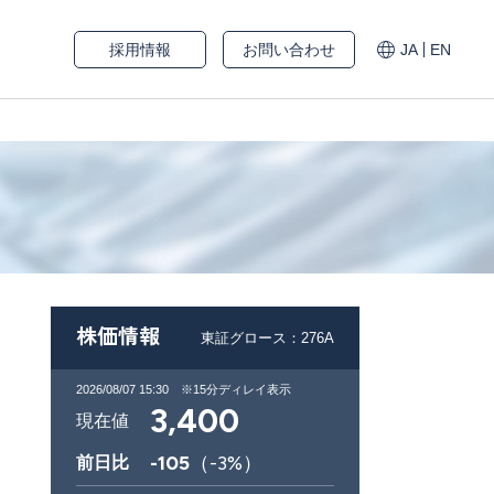
採用情報
お問い合わせ
JA
EN
株価情報
東証グロース：276A
2026/08/07 15:30
※15分ディレイ表示
3,400
現在値
-105
（
-3
%）
前日比