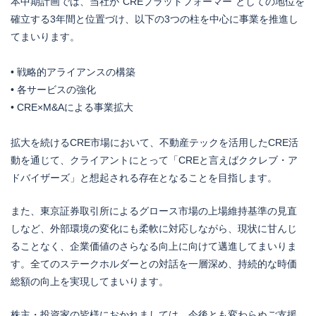
本中期計画では、当社が“CREプラットフォーマー”としての地位を
確立する3年間と位置づけ、以下の3つの柱を中心に事業を推進し
てまいります。
• 戦略的アライアンスの構築
• 各サービスの強化
• CRE×M&Aによる事業拡大
拡大を続けるCRE市場において、不動産テックを活用したCRE活
動を通じて、クライアントにとって「CREと言えばククレブ・ア
ドバイザーズ」と想起される存在となることを目指します。
また、東京証券取引所によるグロース市場の上場維持基準の見直
しなど、外部環境の変化にも柔軟に対応しながら、現状に甘んじ
ることなく、企業価値のさらなる向上に向けて邁進してまいりま
す。全てのステークホルダーとの対話を一層深め、持続的な時価
総額の向上を実現してまいります。
株主・投資家の皆様におかれましては、今後とも変わらぬご支援